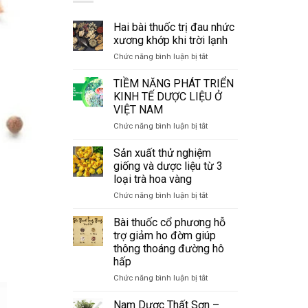
Hai bài thuốc trị đau nhức
xương khớp khi trời lạnh
ở
Chức năng bình luận bị tắt
Hai
bài
TIỀM NĂNG PHÁT TRIỂN
thuốc
KINH TẾ DƯỢC LIỆU Ở
trị
VIỆT NAM
đau
ở
Chức năng bình luận bị tắt
nhức
TIỀM
xương
NĂNG
khớp
Sản xuất thử nghiệm
PHÁT
khi
giống và dược liệu từ 3
TRIỂN
trời
loại trà hoa vàng
KINH
lạnh
ở
Chức năng bình luận bị tắt
TẾ
Sản
DƯỢC
xuất
LIỆU
Bài thuốc cổ phương hỗ
thử
Ở
trợ giảm ho đờm giúp
nghiệm
VIỆT
thông thoáng đường hô
giống
NAM
hấp
và
dược
ở
Chức năng bình luận bị tắt
liệu
Bài
từ
thuốc
Nam Dược Thất Sơn –