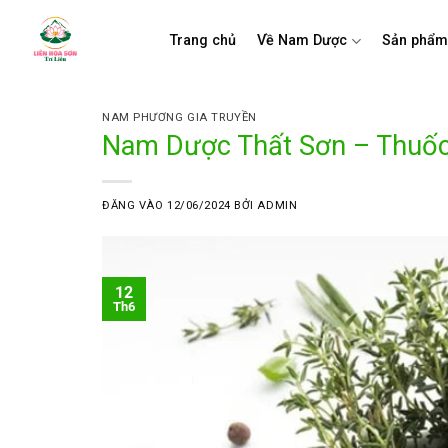
Bỏ
qua
Trang chủ
Về Nam Dược
Sản phẩ
nội
dung
NAM PHƯƠNG GIA TRUYỀN
Nam Dược Thất Sơn – Thuốc
ĐĂNG VÀO
12/06/2024
BỞI
ADMIN
12
Th6