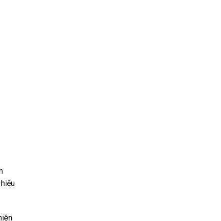
h
 hiệu
hiên