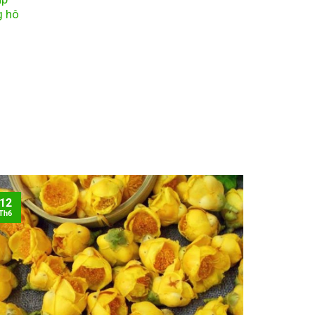
g hô
12
Th6