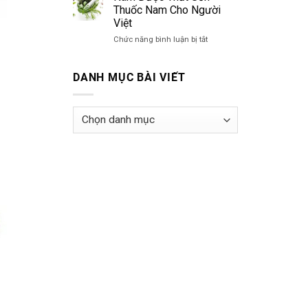
3
cổ
Thuốc Nam Cho Người
loại
phương
Việt
trà
hỗ
hoa
ở
Chức năng bình luận bị tắt
trợ
vàng
Nam
giảm
Dược
ho
Thất
đờm
DANH MỤC BÀI VIẾT
Sơn
giúp
–
thông
Thuốc
thoáng
Danh
Nam
đường
mục
Cho
hô
bài
Người
hấp
Việt
viết