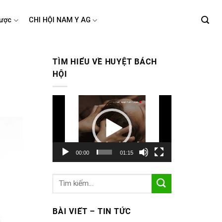
ược
CHI HỘI NAM Y AG
TÌM HIỂU VỀ HUYỆT BÁCH
HỘI
Trình
chơi
Video
00:00
01:15
BÀI VIẾT – TIN TỨC