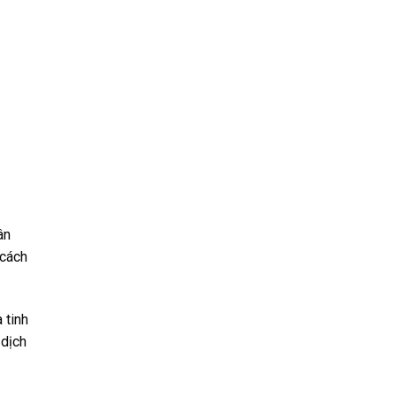
ân
 cách
 tinh
 dịch