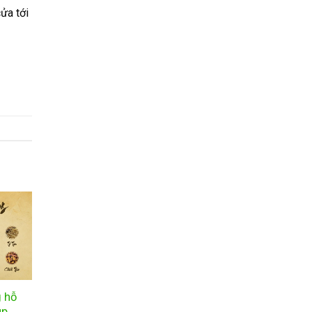
ửa tới
g hỗ
úp