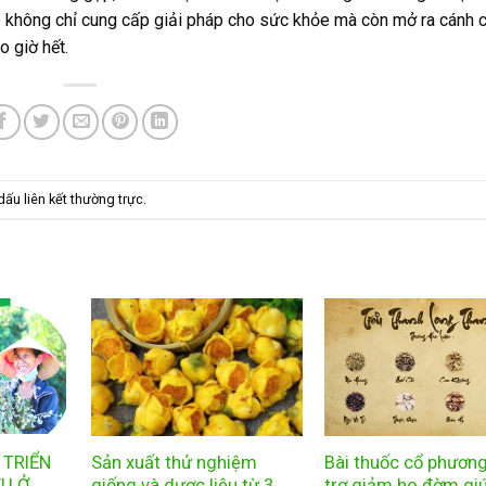
ó không chỉ cung cấp giải pháp cho sức khỏe mà còn mở ra cánh c
o giờ hết.
 dấu
liên kết thường trực
.
 TRIỂN
Sản xuất thử nghiệm
Bài thuốc cổ phươn
ỆU Ở
giống và dược liệu từ 3
trợ giảm ho đờm gi