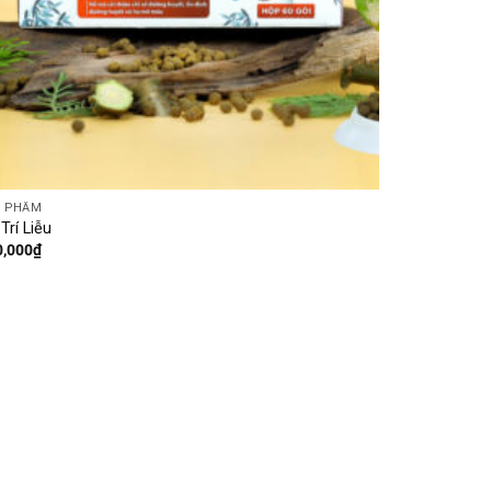
N PHẨM
Trí Liễu
0,000
₫