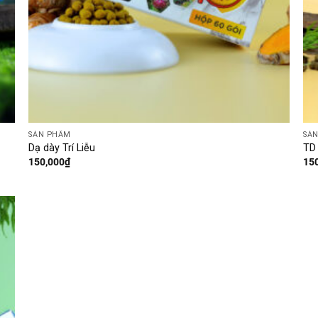
SẢN PHẨM
SẢ
Dạ dày Trí Liễu
TD 
150,000
₫
15