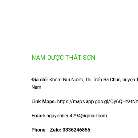
NAM DƯỢC THẤT SƠN
Địa chỉ:
Khóm Núi Nước, Thị Trấn Ba Chúc, huyện Tr
Nam
Link Maps:
https://maps.app.goo.gl/Qy6QHYat
Email:
nguyenlieu4794@gmail.com
Phone - Zalo:
0336246855