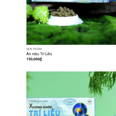
SẢN PHẨM
An niệu Trí Liễu
150,000
₫