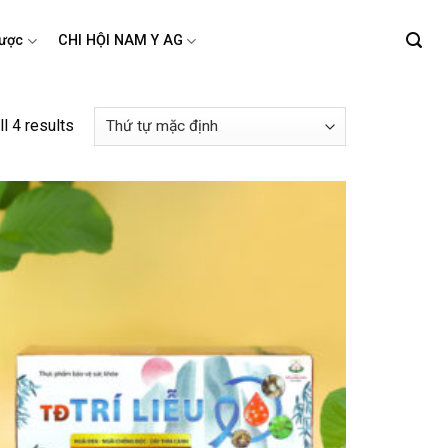
ược
CHI HỘI NAM Y AG
l 4 results